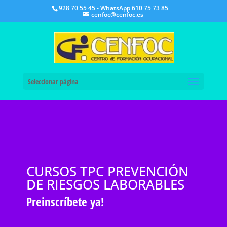
928 70 55 45 - WhatsApp 610 75 73 85
cenfoc@cenfoc.es
Seleccionar página
CURSOS TPC PREVENCIÓN
DE RIESGOS LABORABLES
Preinscríbete ya!