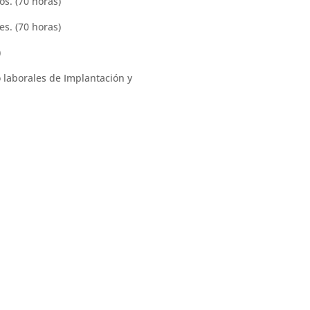
s. (70 horas)
s. (70 horas)
)
 laborales de Implantación y