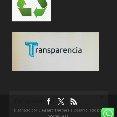
Difúndenos!
Comparte esta página con tus amigos :)
Diseñado por
Elegant Themes
| Desarrollado por
Compartir
WordPress