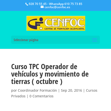
928 70 55 45 - WhatsApp 610 75 73 85
cenfoc@cenfoc.es
Seleccionar página
Curso TPC Operador de
vehículos y movimiento de
tierras ( octubre )
por
Coordinador Formación
|
Sep 20, 2016
|
Cursos
Privados
|
0 Comentarios